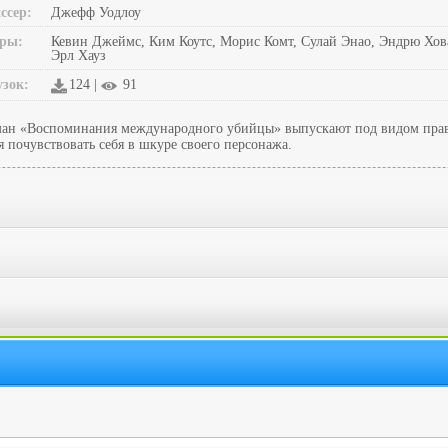
ссер:
Джефф Уодлоу
ры:
Кевин Джеймс, Ким Коутс, Морис Комт, Сулай Энао, Эндрю Хов
Эрл Хауз
узок:
124 |
91
оман «Воспоминания международного убийцы» выпускают под видом пра
 почувствовать себя в шкуре своего персонажа.