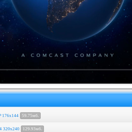
P 176x144
59.75мб.
P4 320x240
129.93мб.