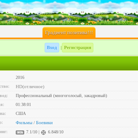
Градиент позитива!!!
Вход
Регистрация
|
2016
ство:
HD(отличное)
вод:
Профессиональный (многоголосый, закадровый)
я:
01:38:01
на:
США
р:
Фильмы
Боевики
/
инг:
7.1/10 |
6.848/10