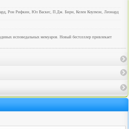
ард, Рон Рифкин, Юл Васкес, П.Дж. Бирн, Келен Коулмэн, Леонард
вдивых исповедальных мемуаров. Новый бестселлер привлекает