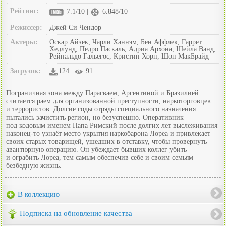
Рейтинг:
7.1/10 |
6.848/10
Режиссер:
Джей Си Чендор
Актеры:
Оскар Айзек, Чарли Ханнэм, Бен Аффлек, Гаррет
Хедлунд, Педро Паскаль, Адриа Архона, Шейла Ванд,
Рейнальдо Гальегос, Кристин Хорн, Шон МакБрайд
Загрузок:
124 |
91
Пограничная зона между Парагваем, Аргентиной и Бразилией
считается раем для организованной преступности, наркоторговцев
и террористов. Долгие годы отряды специального назначения
пытались зачистить регион, но безуспешно. Оперативник
под кодовым именем Папа Римский после долгих лет выслеживания
наконец-то узнаёт место укрытия наркобарона Лореа и привлекает
своих старых товарищей, ушедших в отставку, чтобы провернуть
авантюрную операцию. Он убеждает бывших коллег убить
и ограбить Лореа, тем самым обеспечив себе и своим семьям
безбедную жизнь.
В коллекцию
Подписка на обновление качества