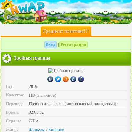
Градиент позитива!!!
Вход
Регистрация
|
Тройная граница
Год:
2019
Качество:
HD(отличное)
Перевод:
Профессиональный (многоголосый, закадровый)
Время:
02:05:52
Страна:
США
Жанр:
Фильмы
Боевики
/