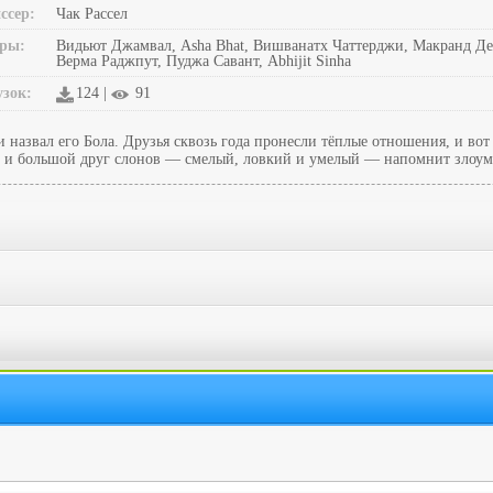
ссер:
Чак Рассел
ры:
Видьют Джамвал, Asha Bhat, Вишванатх Чаттерджи, Макранд Деш
Верма Раджпут, Пуджа Савант, Abhijit Sinha
узок:
124 |
91
и назвал его Бола. Друзья сквозь года пронесли тёплые отношения, и в
 и большой друг слонов — смелый, ловкий и умелый — напомнит злоумы