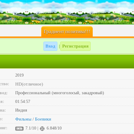
Градиент позитива!!!
Вход
Регистрация
|
2019
ство:
HD(отличное)
вод:
Профессиональный (многоголосый, закадровый)
я:
01:54:57
на:
Индия
р:
Фильмы
Боевики
/
инг:
7.1/10 |
6.848/10