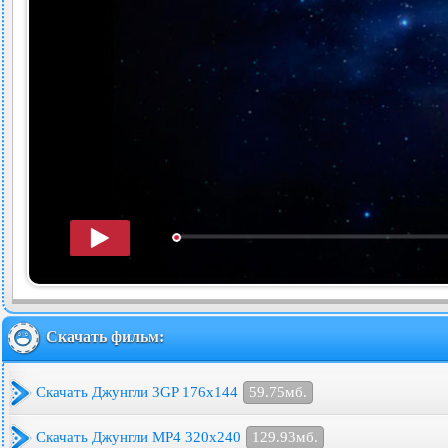
Скачать фильм:
Скачать Джунгли 3GP 176x144
59.75мб.
Скачать Джунгли MP4 320x240
129.93мб.