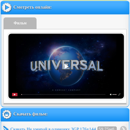
Смотреть онлайн:
Фильм
Скачать фильм:
Скачать Не умирай в одиночку 3GP 176x144
59.75мб.