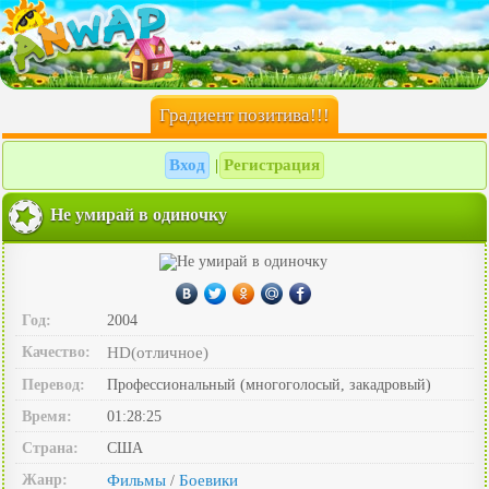
Градиент позитива!!!
Вход
Регистрация
|
Не умирай в одиночку
Год:
2004
Качество:
HD(отличное)
Перевод:
Профессиональный (многоголосый, закадровый)
Время:
01:28:25
Страна:
США
Жанр:
Фильмы
Боевики
/