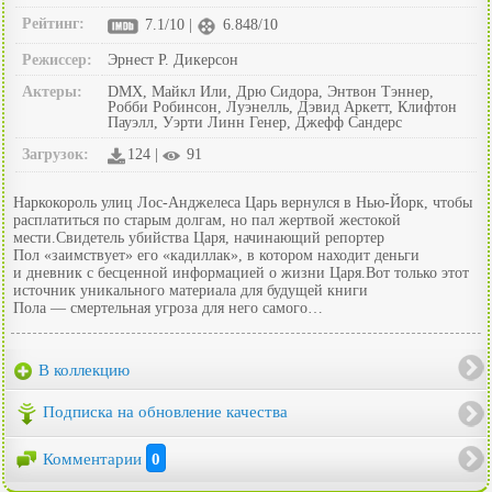
Рейтинг:
7.1/10 |
6.848/10
Режиссер:
Эрнест Р. Дикерсон
Актеры:
DMX, Майкл Или, Дрю Сидора, Энтвон Тэннер,
Робби Робинсон, Луэнелль, Дэвид Аркетт, Клифтон
Пауэлл, Уэрти Линн Генер, Джефф Сандерс
Загрузок:
124 |
91
Наркокороль улиц Лос-Анджелеса Царь вернулся в Нью-Йорк, чтобы
расплатиться по старым долгам, но пал жертвой жестокой
мести.Свидетель убийства Царя, начинающий репортер
Пол «заимствует» его «кадиллак», в котором находит деньги
и дневник с бесценной информацией о жизни Царя.Вот только этот
источник уникального материала для будущей книги
Пола — смертельная угроза для него самого…
В коллекцию
Подписка на обновление качества
Комментарии
0