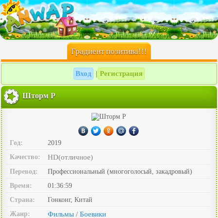
Градиент позитива!!!
Вход
Регистрация
|
Шторм P
Год:
2019
Качество:
HD(отличное)
Перевод:
Профессиональный (многоголосый, закадровый)
Время:
01:36:59
Страна:
Гонконг, Китай
Жанр:
Фильмы
Боевики
/