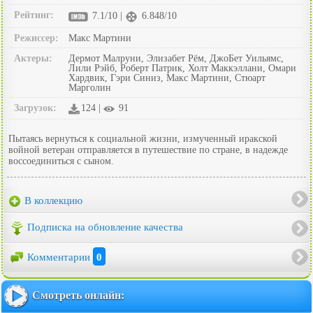
Рейтинг:
7.1/10 |
6.848/10
Режиссер:
Макс Мартини
Актеры:
Дермот Малруни, Элизабет Рём, ДжоБет Уильямс,
Лили Рэйб, Роберт Патрик, Холт Маккэллани, Омари
Хардвик, Гэри Синиз, Макс Мартини, Стюарт
Марголин
Загрузок:
124 |
91
Пытаясь вернуться к социальной жизни, измученный иракской
войной ветеран отправляется в путешествие по стране, в надежде
воссоединиться с сыном.
В коллекцию
Подписка на обновление качества
Комментарии
0
Смотреть онлайн: