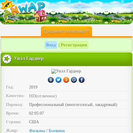
Градиент позитива!!!
Вход
Регистрация
|
Уилл Гарднер
Год:
2019
Качество:
HD(отличное)
Перевод:
Профессиональный (многоголосый, закадровый)
Время:
02:05:07
Страна:
США
Жанр:
Фильмы
Боевики
/