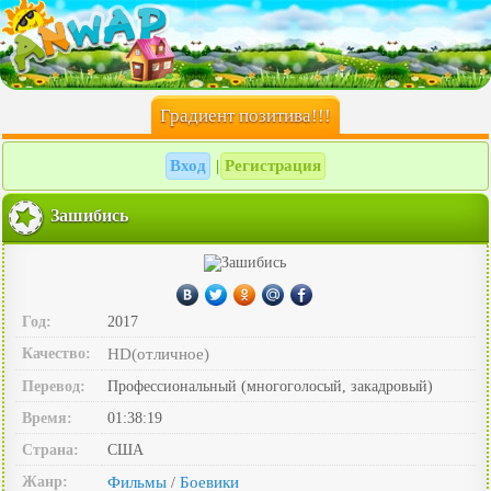
Градиент позитива!!!
Вход
Регистрация
|
Зашибись
Год:
2017
Качество:
HD(отличное)
Перевод:
Профессиональный (многоголосый, закадровый)
Время:
01:38:19
Страна:
США
Жанр:
Фильмы
Боевики
/