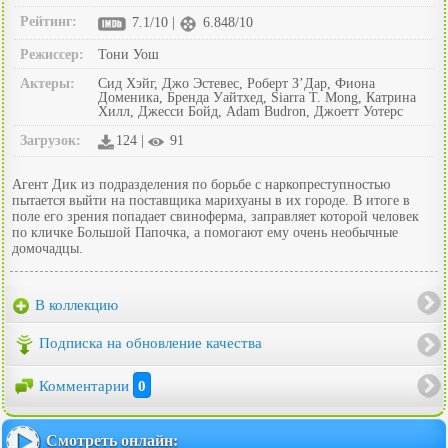
Рейтинг:
7.1/10 |
6.848/10
Режиссер:
Тони Уош
Актеры:
Сид Хэйг, Джо Эстевес, Роберт З’Дар, Фиона
Доменика, Бренда Уайтхед, Siarra T. Mong, Катрина
Хилл, Джесси Бойд, Adam Budron, Джоетт Уотерс
Загрузок:
124 |
91
Агент Дик из подразделения по борьбе с наркопреступностью
пытается выйти на поставщика марихуаны в их городе. В итоге в
поле его зрения попадает свиноферма, заправляет которой человек
по кличке Большой Папочка, а помогают ему очень необычные
домочадцы.
В коллекцию
Подписка на обновление качества
Комментарии
0
Смотреть онлайн: