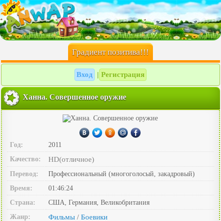
Градиент позитива!!!
Вход
Регистрация
|
Ханна. Совершенное оружие
Год:
2011
Качество:
HD(отличное)
Перевод:
Профессиональный (многоголосый, закадровый)
Время:
01:46:24
Страна:
США, Германия, Великобритания
Жанр:
Фильмы
Боевики
/