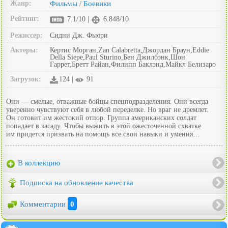
Жанр:
Фильмы
Боевики
/
Рейтинг:
7.1/10 |
6.848/10
Режиссер:
Сидни Дж. Фьюри
Актеры:
Кертис Морган,Zan Calabretta,Джордан Браун,Eddie
Della Siepe,Paul Sturino,Бен Джилбэнк,Шон
Гаррет,Бретт Райан,Филипп Баклэнд,Майкл Белизаро
Загрузок:
124 |
91
Они — смелые, отважные бойцы спецподразделения. Они всегда
уверенно чувствуют себя в любой переделке. Но враг не дремлет.
Он готовит им жестокий отпор. Группа американских солдат
попадает в засаду. Чтобы выжить в этой ожесточенной схватке
им придется призвать на помощь все свои навыки и умения…
В коллекцию
Подписка на обновление качества
Комментарии
0