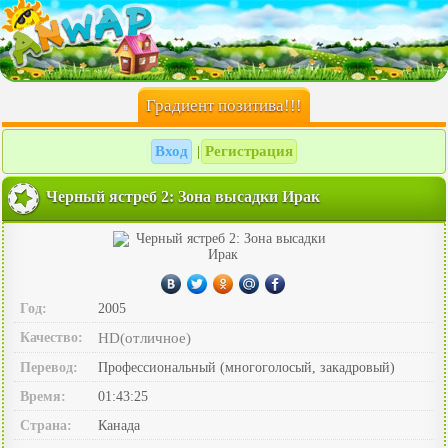
Градиент позитива!!!
Вход
Регистрация
|
Черный ястреб 2: Зона высадки Ирак
Год:
2005
Качество:
HD(отличное)
Перевод:
Профессиональный (многоголосый, закадровый)
Время:
01:43:25
Страна:
Канада