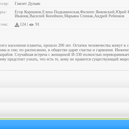
ссер:
Гамлет Дульян
ры:
Егор Корешков,Елена Подкаминская,Филипп Янковский,Юрий К
Иванюк,Василий Копейкин,Марьяна Спивак,Андрей Ребенков
узок:
124 |
91
его населения планеты, прошло 200 лет. Остатки человечества живут в
ома и секс по расписанию, в обществе царят счастье и гармония. Инжене
 корабля. Случайная встреча с женщиной И-330 полностью переворачивае
 ему предстоит узнать, что есть те, кому не нравится существующий мир