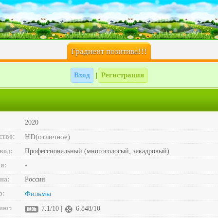
Градиент позитива!!!
Вход
Регистрация
|
2020
ство:
HD(отличное)
вод:
Профессиональный (многоголосый, закадровый)
я:
-
на:
Россия
р:
Фильмы
инг:
7.1/10 |
6.848/10