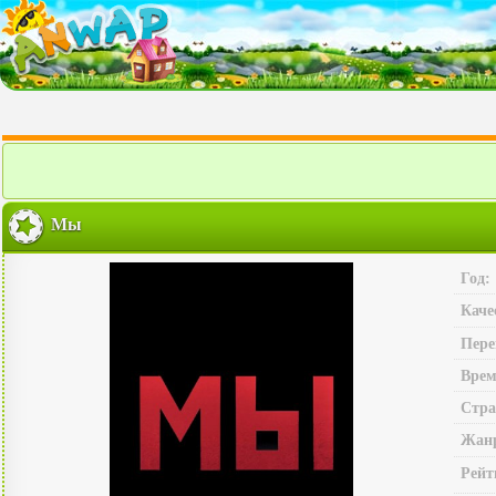
Мы
Год:
Каче
Пере
Врем
Стра
Жан
Рейт