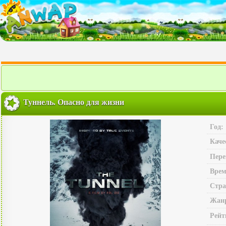
Туннель. Опасно для жизни
Год:
Каче
Пере
Врем
Стра
Жан
Рейт