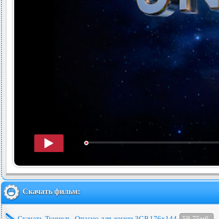
Скачать фильм:
Скачать Туннель. Опасно для жизни 3GP 176x144
59.75мб.