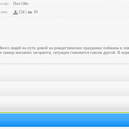
ссер:
Пол Ойе
узок:
124 |
91
Много людей на пути домой на рождественские праздники пойманы в лов
е танкер внезапно загорается, ситуация становится совсем другой. В но