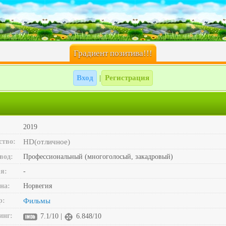
Градиент позитива!!!
Вход
Регистрация
|
2019
ство:
HD(отличное)
вод:
Профессиональный (многоголосый, закадровый)
я:
-
на:
Норвегия
р:
Фильмы
инг:
7.1/10 |
6.848/10