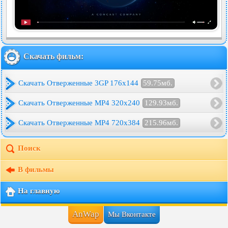
Скачать фильм:
Скачать Отверженные 3GP 176x144
59.75мб.
Скачать Отверженные MP4 320x240
129.93мб.
Скачать Отверженные MP4 720x384
215.96мб.
Поиск
В фильмы
На главную
AnWap
Мы Вконтакте