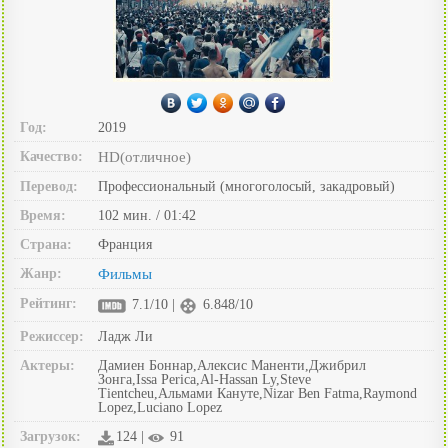
Год:
2019
Качество:
HD(отличное)
Перевод:
Профессиональный (многоголосый, закадровый)
Время:
102 мин. / 01:42
Страна:
Франция
Жанр:
Фильмы
Рейтинг:
7.1/10 |
6.848/10
Режиссер:
Ладж Ли
Актеры:
Дамиен Боннар,Алексис Маненти,Джибрил
Зонга,Issa Perica,Al-Hassan Ly,Steve
Tientcheu,Альмами Кануте,Nizar Ben Fatma,Raymond
Lopez,Luciano Lopez
Загрузок:
124 |
91