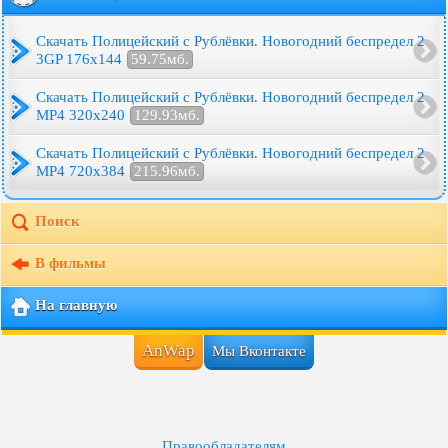
Скачать Полицейский с Рублёвки. Новогодний беспредел 2
3GP 176x144
59.75мб.
Скачать Полицейский с Рублёвки. Новогодний беспредел 2
MP4 320x240
129.93мб.
Скачать Полицейский с Рублёвки. Новогодний беспредел 2
MP4 720x384
215.96мб.
Поиск
В фильмы
На главную
AnWap
Мы Вконтакте
Правообладателям