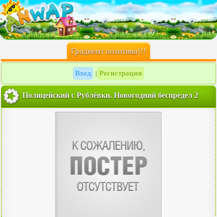
Градиент позитива!!!
Вход
Регистрация
|
Полицейский с Рублёвки. Новогодний беспредел 2