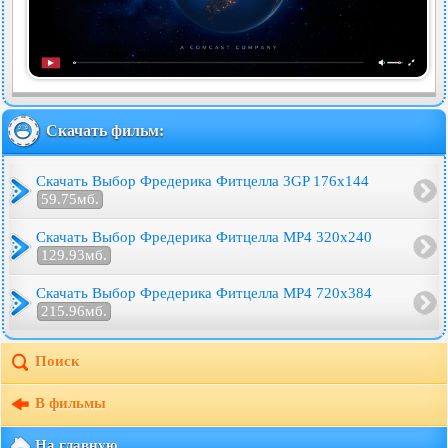
Скачать фильм:
Скачать Выбор Фредерика Фитцелла 3GP 176x144
59.75мб.
Скачать Выбор Фредерика Фитцелла MP4 320x240
129.93мб.
Скачать Выбор Фредерика Фитцелла MP4 720x384
215.96мб.
Поиск
В фильмы
На главную