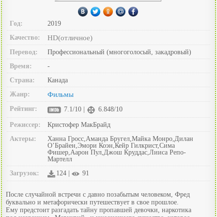
Год:
2019
Качество:
HD(отличное)
Перевод:
Профессиональный (многоголосый, закадровый)
Время:
-
Страна:
Канада
Жанр:
Фильмы
Рейтинг:
7.1/10 |
6.848/10
Режиссер:
Кристофер МакБрайд
Актеры:
Ханна Гросс,Аманда Бругел,Майка Монро,Дилан
О’Брайен,Эмори Коэн,Кейр Гилкрист,Сима
Фишер,Аарон Пул,Джош Круддас,Лииса Репо-
Мартелл
Загрузок:
124 |
91
После случайной встречи с давно позабытым человеком, Фред
буквально и метафорически путешествует в свое прошлое.
Ему предстоит разгадать тайну пропавшей девочки, наркотика