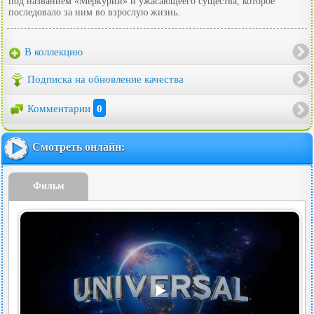
под названием «Меркурий» и ужасающеего существа, которое
последовало за ним во взрослую жизнь.
В коллекцию
Подписка на обновление качества
Комментарии
0
Смотреть онлайн:
Фильм