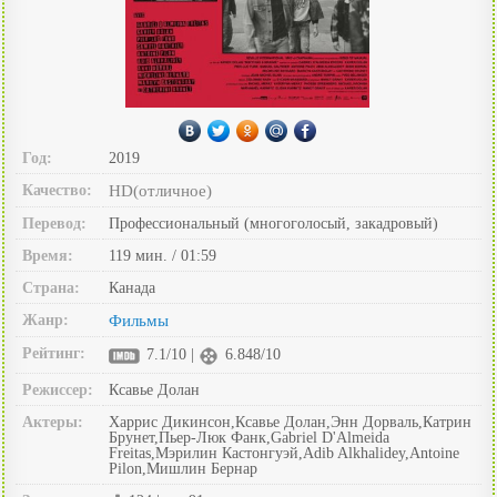
Год:
2019
Качество:
HD(отличное)
Перевод:
Профессиональный (многоголосый, закадровый)
Время:
119 мин. / 01:59
Страна:
Канада
Жанр:
Фильмы
Рейтинг:
7.1/10 |
6.848/10
Режиссер:
Ксавье Долан
Актеры:
Харрис Дикинсон,Ксавье Долан,Энн Дорваль,Катрин
Брунет,Пьер-Люк Фанк,Gabriel D'Almeida
Freitas,Мэрилин Кастонгуэй,Adib Alkhalidey,Antoine
Pilon,Мишлин Бернар