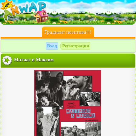
Градиент позитива!!!
Вход
Регистрация
|
Матиас и Максим