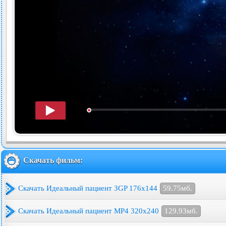
Скачать фильм:
Скачать Идеальный пациент 3GP 176x144
59.75мб.
Скачать Идеальный пациент MP4 320x240
129.93мб.