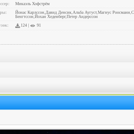
ссер:
Микаэль Хофстрём
ры:
Йонас Карлссон,Давид Денсик,Альба Аугуст,Магнус Роосманн,С
Бенгтссон,Йохан Хеденберг,Петер Андерссон
узок:
124 |
91