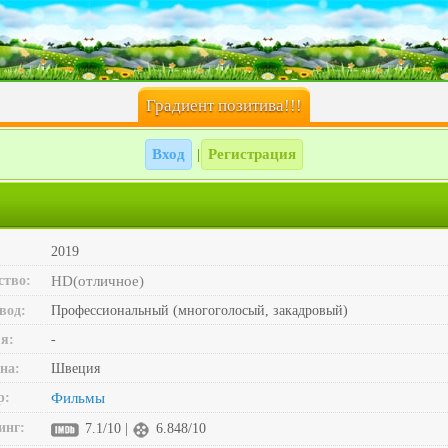
Градиент позитива!!!
Вход
Регистрация
|
2019
ство:
HD(отличное)
вод:
Профессиональный (многоголосый, закадровый)
я:
-
на:
Швеция
р:
Фильмы
инг:
7.1/10 |
6.848/10