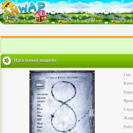
Идеальный пациент
Год:
Каче
Пере
Врем
Стра
Жан
Рейт