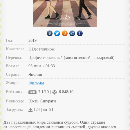
Год:
2019
Качество:
HD(отличное)
Перевод:
Профессиональный (многоголосый, закадровый)
Время:
93 мин. / 01:33
Страна:
Япония
Жанр:
Фильмы
Рейтинг:
7.1/10 |
6.848/10
Режиссер:
Юхэй Сакураги
Загрузок:
124 |
91
Два параллельных мира связанны судьбой. Один страдает
от нарастающей эпидемии внезапных смертей, другой оказался