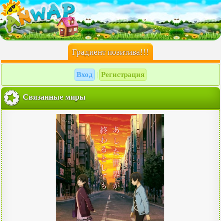
Градиент позитива!!!
Вход
Регистрация
|
Связанные миры