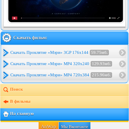
Скачать фильм:
Скачать Проклятие «Мэри» 3GP 176x144
59.75мб.
Скачать Проклятие «Мэри» MP4 320x240
129.93мб.
Скачать Проклятие «Мэри» MP4 720x384
215.96мб.
Поиск
В фильмы
На главную
AnWap
Мы Вконтакте