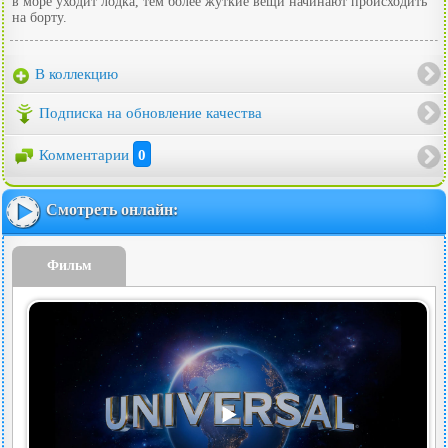
в море уходит лодка, тем более жуткие вещи начинают происходить
на борту.
В коллекцию
Подписка на обновление качества
Комментарии
0
Смотреть онлайн:
Фильм