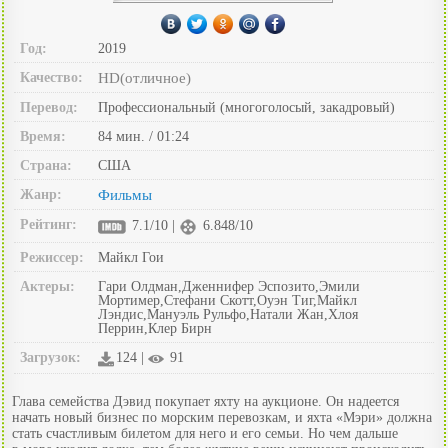
Год:
2019
Качество:
HD(отличное)
Перевод:
Профессиональный (многоголосый, закадровый)
Время:
84 мин. / 01:24
Страна:
США
Жанр:
Фильмы
Рейтинг:
7.1/10 |
6.848/10
Режиссер:
Майкл Гои
Актеры:
Гари Олдман,Дженнифер Эспозито,Эмили
Мортимер,Стефани Скотт,Оуэн Тиг,Майкл
Лэндис,Мануэль Рульфо,Натали Жан,Хлоя
Перрин,Клер Бирн
Загрузок:
124 |
91
Глава семейства Дэвид покупает яхту на аукционе. Он надеется
начать новый бизнес по морским перевозкам, и яхта «Мэри» должна
стать счастливым билетом для него и его семьи. Но чем дальше