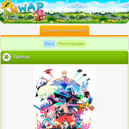
Градиент позитива!!!
Вход
Регистрация
|
Промар