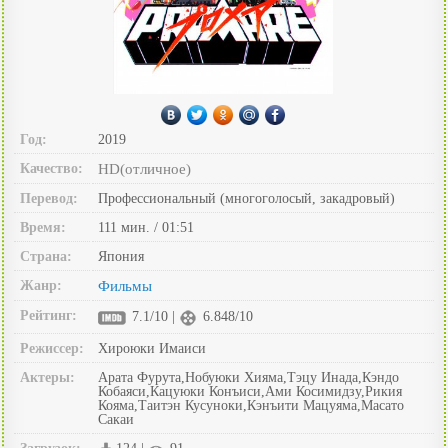
Год:
2019
Качество:
HD(отличное)
Перевод:
Профессиональный (многоголосый, закадровый)
Время:
111 мин. / 01:51
Страна:
Япония
Жанр:
Фильмы
Рейтинг:
7.1/10 |
6.848/10
Режиссер:
Хироюки Имаиси
Актеры:
Арата Фурута,Нобуюки Хияма,Тэцу Инада,Кэндо
Кобаяси,Кацуюки Конъиси,Ами Косимидзу,Рикия
Кояма,Таитэн Кусуноки,Кэнъити Мацуяма,Масато
Сакаи