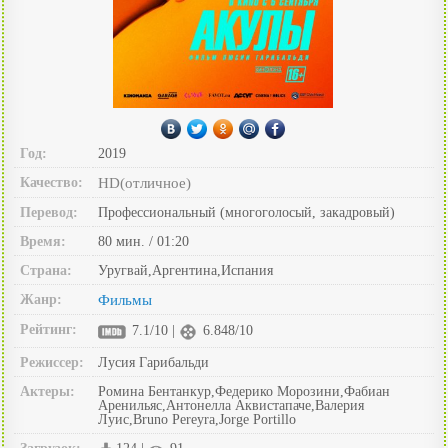
Год:
2019
Качество:
HD(отличное)
Перевод:
Профессиональный (многоголосый, закадровый)
Время:
80 мин. / 01:20
Страна:
Уругвай,Аргентина,Испания
Жанр:
Фильмы
Рейтинг:
7.1/10 |
6.848/10
Режиссер:
Лусия Гарибальди
Актеры:
Ромина Бентанкур,Федерико Морозини,Фабиан
Аренильяс,Антонелла Аквистапаче,Валерия
Луис,Bruno Pereyra,Jorge Portillo