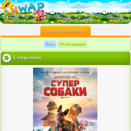
Градиент позитива!!!
Вход
Регистрация
|
Суперсобаки