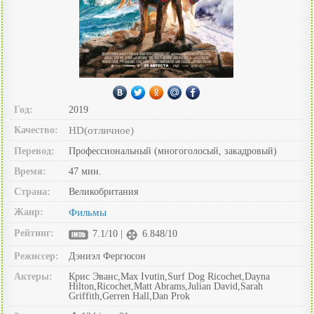
Год:
2019
Качество:
HD(отличное)
Перевод:
Профессиональный (многоголосый, закадровый)
Время:
47 мин.
Страна:
Великобритания
Жанр:
Фильмы
Рейтинг:
7.1/10 |
6.848/10
Режиссер:
Дэниэл Фергюсон
Актеры:
Крис Эванс,Max Ivutin,Surf Dog Ricochet,Dayna
Hilton,Ricochet,Matt Abrams,Julian David,Sarah
Griffith,Gerren Hall,Dan Prok