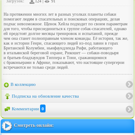
Загрузок:
124 |
91
На протяжении многих лет в разных уголках планеты собаки
помогают людям в спасательных и поисковых операциях, делая
подчас невозможное. Щенок Хейла подходит по своим параметрам
для того, чтобы присоединиться к группе собак-спасателей, однако
ей предстоят долгие месяцы тренировок и испытаний, прежде
чем она станет полноправным членом команды. Её история, так же,
как и истории Генри, спасающего людей из-под лавин в горах
Британской Колумбии, ньюфаундленда Рифи, работающего
в итальянской береговой охране, Рикошет — собаки-поводыря
и братьев-бладхаундов Типпера и Тони, сражающимися
с браконьерами в Африке, показывают, что настоящие супергерои
встречаются не только среди людей.
В коллекцию
Подписка на обновление качества
Комментарии
0
Смотреть онлайн: