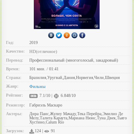
Год:
2019
Качество:
HD(отличное)
Перевод:
Профессиональный (многоголосый, закадровый)
Время:
101 мин. / 01:41
Страна:
Бразилия,Уругвай,Дания,Норвегия,Чили,Швеция
Жанр:
Фильмы
Рейтинг:
7.1/10 |
6.848/10
Режиссер:
Габриэль Маскаро
Актеры:
Дира Паис,Жулиу Мачаду,Тека Перейра,Эмилио Де
Мелу,Талита Караута,Мариана Нюнс,Туна Двек,Тьяго
Хустино,Calum Rio
Загрузок:
124 |
91