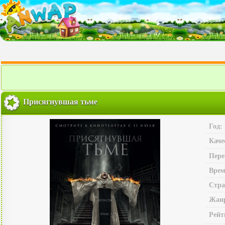
Присягнувшая тьме
Год:
Каче
Пере
Врем
Стра
Жан
Рейт