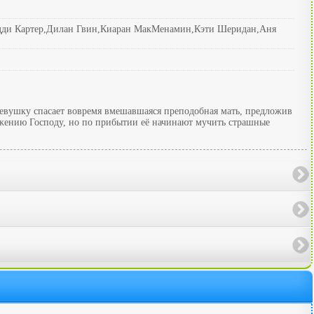
дди Картер,Дилан Гвин,Киаран МакМенамин,Кэти Шеридан,Аня
девушку спасает вовремя вмешавшаяся преподобная мать, предложив
ужению Господу, но по прибытии её начинают мучить страшные