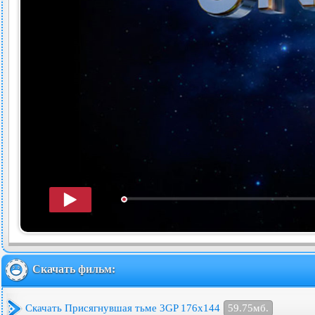
Скачать фильм:
Скачать Присягнувшая тьме 3GP 176x144
59.75мб.