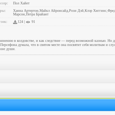
ссер:
Пол Хайет
ры:
Ханна Артертон,Майкл Айронсайд,Рози Дэй,Клэр Хиггинс,Фре
Марсон,Петра Брайант
узок:
124 |
91
винению в колдовстве, и как следствие — перед возможной казнью. Но 
ерсефона думала, что в святом месте она посвятит себя молитвам и сл
ение души.