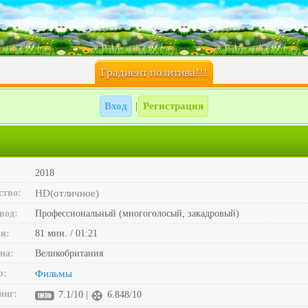
Градиент позитива!!!
Вход
Регистрация
|
2018
ство:
HD(отличное)
вод:
Профессиональный (многоголосый, закадровый)
я:
81 мин. / 01:21
на:
Великобритания
р:
Фильмы
инг:
7.1/10 |
6.848/10