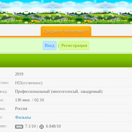
Градиент позитива!!!
Вход
Регистрация
|
2019
ство:
HD(отличное)
вод:
Профессиональный (многоголосый, закадровый)
я:
130 мин. / 02:10
на:
Россия
р:
Фильмы
инг:
7.1/10 |
6.848/10