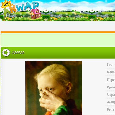
Дылда
Год:
Каче
Пере
Врем
Стра
Жан
Рейт