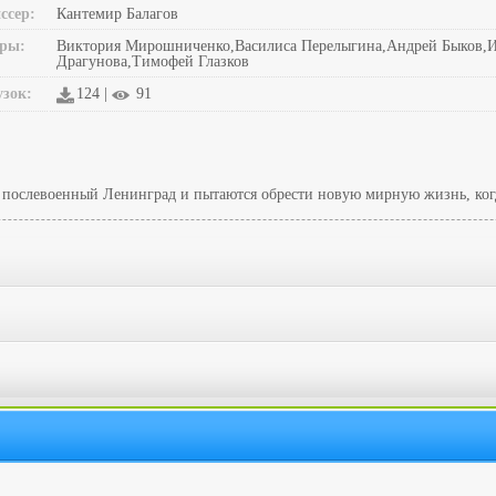
ссер:
Кантемир Балагов
ры:
Виктория Мирошниченко,Василиса Перелыгина,Андрей Быков,Иг
Драгунова,Тимофей Глазков
узок:
124 |
91
послевоенный Ленинград и пытаются обрести новую мирную жизнь, когда