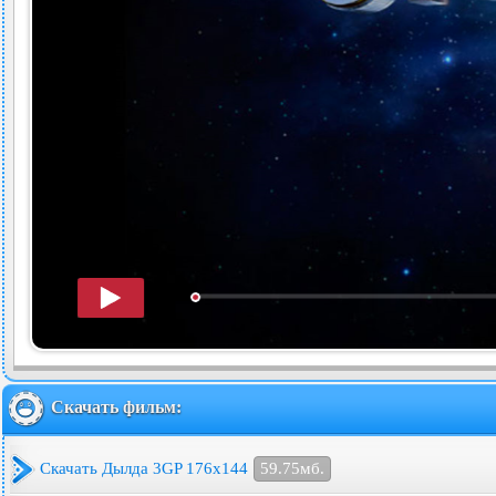
Скачать фильм:
Скачать Дылда 3GP 176x144
59.75мб.