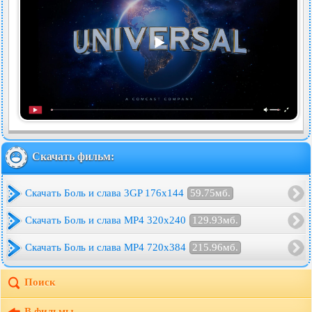
Скачать фильм:
Скачать Боль и слава 3GP 176x144
59.75мб.
Скачать Боль и слава MP4 320x240
129.93мб.
Скачать Боль и слава MP4 720x384
215.96мб.
Поиск
В фильмы