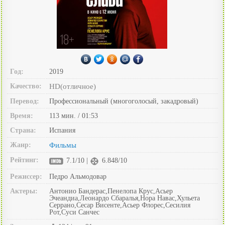
Год:
2019
Качество:
HD(отличное)
Перевод:
Профессиональный (многоголосый, закадровый)
Время:
113 мин. / 01:53
Страна:
Испания
Жанр:
Фильмы
Рейтинг:
7.1/10 |
6.848/10
Режиссер:
Педро Альмодовар
Актеры:
Антонио Бандерас,Пенелопа Крус,Асьер
Эчеандиа,Леонардо Сбаралья,Нора Навас,Хульета
Серрано,Сесар Висенте,Асьер Флорес,Сесилия
Рот,Суси Санчес