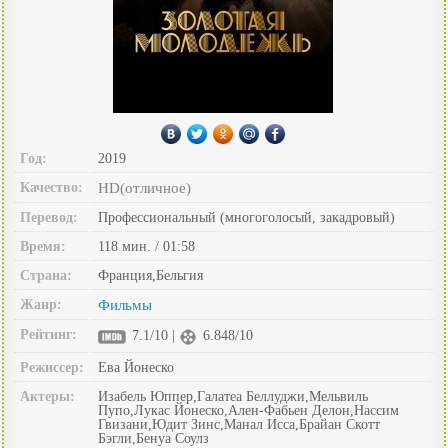
Год:
2019
Качество:
HD(отличное)
Перевод:
Профессиональный (многоголосый, закадровый)
Время:
118 мин. / 01:58
Страна:
Франция,Бельгия
Жанр:
Фильмы
Рейтинг:
7.1/10 |
6.848/10
Режиссер:
Ева Йонеско
Актеры:
Изабель Юппер,Галатеа Беллуджи,Мельвиль
Пупо,Лукас Йонеско,Ален-Фабьен Делон,Нассим
Гвизани,Юдит Зинс,Манал Исса,Брайан Скотт
Бэгли,Бенуа Соулз