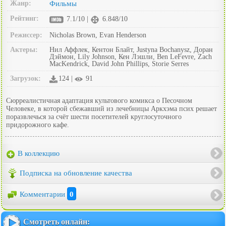
Жанр:
Фильмы
Рейтинг:
7.1/10 |
6.848/10
Режиссер:
Nicholas Brown, Evan Henderson
Актеры:
Нил Аффлек, Кентон Блайт, Justyna Bochanysz, Доран
Дэймон, Lily Johnson, Кен Лэшли, Ben LeFevre, Zach
MacKendrick, David John Phillips, Storie Serres
Загрузок:
124 |
91
Cюрреалистичная адаптация культового комикса о Песочном
Человеке, в которой сбежавший из лечебницы Аркхэма псих решает
поразвлечься за счёт шести посетителей круглосуточного
придорожного кафе.
В коллекцию
Подписка на обновление качества
Комментарии
0
Смотреть онлайн: