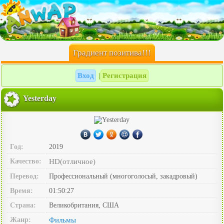
Градиент позитива!!!
Вход
Регистрация
|
Yesterday
Год:
2019
Качество:
HD(отличное)
Перевод:
Профессиональный (многоголосый, закадровый)
Время:
01:50:27
Страна:
Великобритания, США
Жанр:
Фильмы