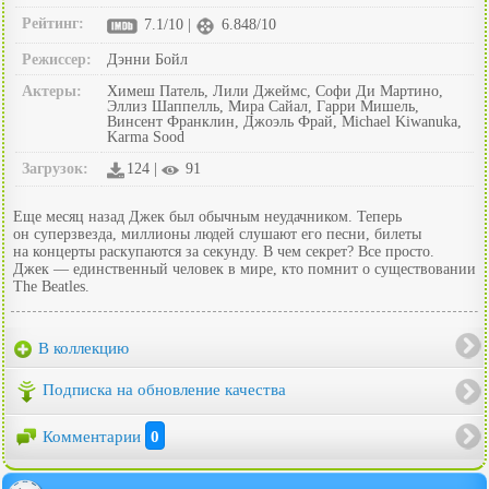
Рейтинг:
7.1/10 |
6.848/10
Режиссер:
Дэнни Бойл
Актеры:
Химеш Патель, Лили Джеймс, Софи Ди Мартино,
Эллиз Шаппелль, Мира Сайал, Гарри Мишель,
Винсент Франклин, Джоэль Фрай, Michael Kiwanuka,
Karma Sood
Загрузок:
124 |
91
Еще месяц назад Джек был обычным неудачником. Теперь
он суперзвезда, миллионы людей слушают его песни, билеты
на концерты раскупаются за секунду. В чем секрет? Все просто.
Джек — единственный человек в мире, кто помнит о существовании
The Beatles.
В коллекцию
Подписка на обновление качества
Комментарии
0