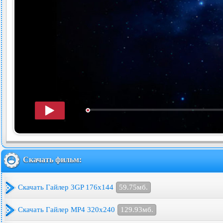
Скачать фильм:
Скачать Гайлер 3GP 176x144
59.75мб.
Скачать Гайлер MP4 320x240
129.93мб.