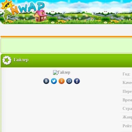
Гайлер
Год:
Каче
Пере
Врем
Стра
Жан
Рейт