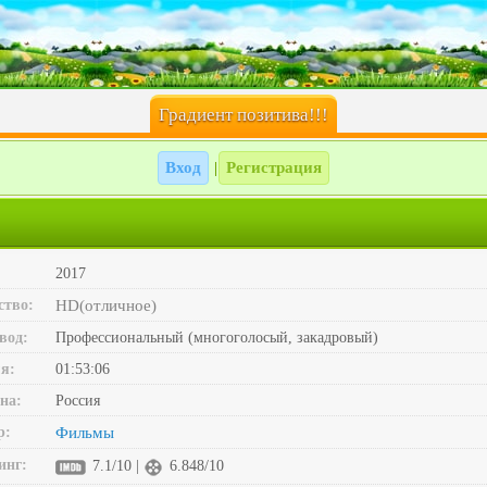
Градиент позитива!!!
Вход
Регистрация
|
2017
ство:
HD(отличное)
вод:
Профессиональный (многоголосый, закадровый)
я:
01:53:06
на:
Россия
р:
Фильмы
инг:
7.1/10 |
6.848/10